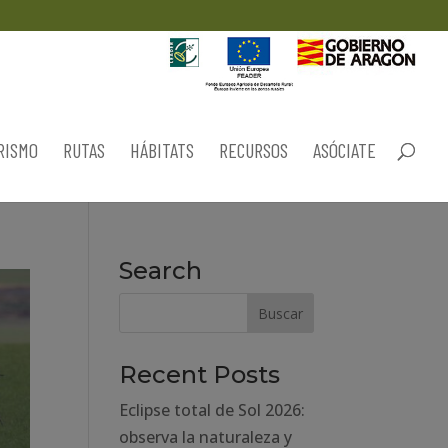
RISMO
RUTAS
HÁBITATS
RECURSOS
ASÓCIATE
Search
Recent Posts
Eclipse total de Sol 2026:
observa la naturaleza y