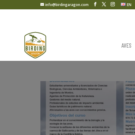
info@birdingaragon.com
EN
AVES