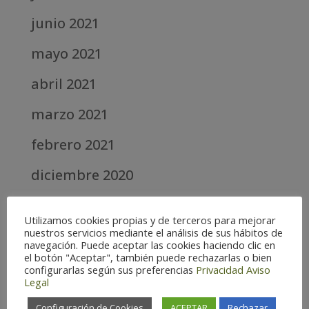
junio 2021
mayo 2021
abril 2021
marzo 2021
febrero 2021
diciembre 2020
abril 2020
Utilizamos cookies propias y de terceros para mejorar
nuestros servicios mediante el análisis de sus hábitos de
marzo 2020
navegación. Puede aceptar las cookies haciendo clic en
el botón "Aceptar", también puede rechazarlas o bien
febrero 2019
configurarlas según sus preferencias
Privacidad
Aviso
Legal
septiembre 2018
Configuración de Cookies
ACEPTAR
Rechazar