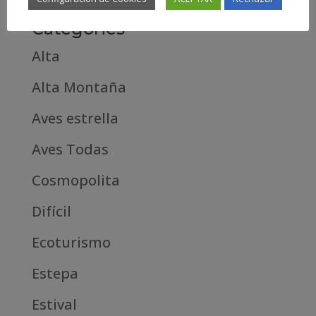
Categories
Alta
Alta Montaña
Aves estrella
Aves Todas
Cosmopolita
Difícil
Ecoturismo
Estepa
Estival