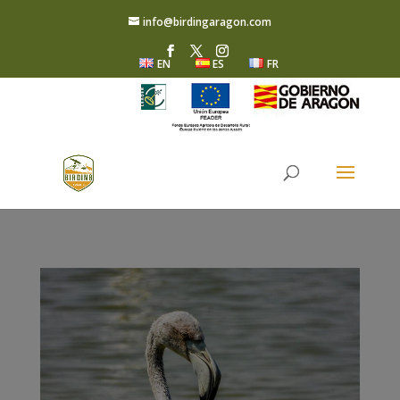
info@birdingaragon.com
EN
ES
FR