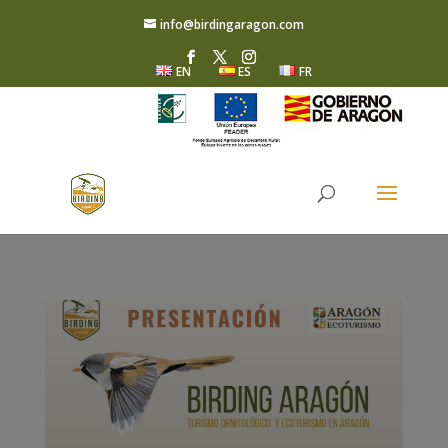
info@birdingaragon.com
EN
ES
FR