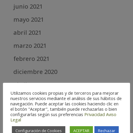
junio 2021
mayo 2021
abril 2021
marzo 2021
febrero 2021
diciembre 2020
abril 2020
Utilizamos cookies propias y de terceros para mejorar
marzo 2020
nuestros servicios mediante el análisis de sus hábitos de
navegación. Puede aceptar las cookies haciendo clic en
el botón "Aceptar", también puede rechazarlas o bien
febrero 2019
configurarlas según sus preferencias
Privacidad
Aviso
Legal
septiembre 2018
Configuración de Cookies
ACEPTAR
Rechazar