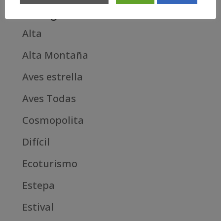
Categories
Alta
Alta Montaña
Aves estrella
Aves Todas
Cosmopolita
Difícil
Ecoturismo
Estepa
Estival