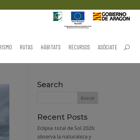
RISMO
RUTAS
HÁBITATS
RECURSOS
ASÓCIATE
Search
Recent Posts
Eclipse total de Sol 2026:
observa la naturaleza y