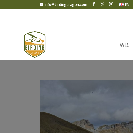
info@birdingaragon.com
EN
AVES