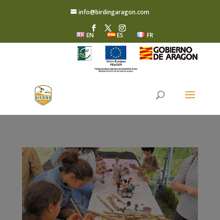
info@birdingaragon.com
EN
ES
FR