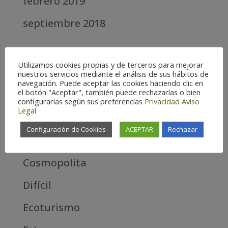
febrero 2019
septiembre 2018
Categories
Utilizamos cookies propias y de terceros para mejorar
Alta
nuestros servicios mediante el análisis de sus hábitos de
navegación. Puede aceptar las cookies haciendo clic en
el botón "Aceptar", también puede rechazarlas o bien
Alta Montaña
configurarlas según sus preferencias
Privacidad
Aviso
Legal
Aves estrella
Configuración de Cookies
ACEPTAR
Rechazar
Aves Todas
Cosmopolita
Difícil
Ecoturismo