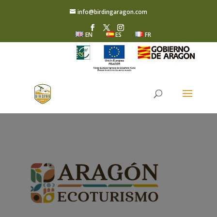
info@birdingaragon.com
EN
ES
FR