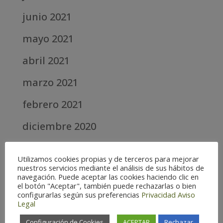
junio 2021
mayo 2021
abril 2021
marzo 2021
febrero 2021
diciembre 2020
abril 2020
Utilizamos cookies propias y de terceros para mejorar
nuestros servicios mediante el análisis de sus hábitos de
marzo 2020
navegación. Puede aceptar las cookies haciendo clic en
el botón "Aceptar", también puede rechazarlas o bien
febrero 2019
configurarlas según sus preferencias
Privacidad
Aviso
Legal
septiembre 2018
Configuración de Cookies
ACEPTAR
Rechazar