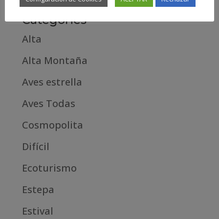
Categories
Alta
Alta Montaña
Aves estrella
Aves Todas
Cosmopolita
Difícil
Ecoturismo
Estepa
Estival