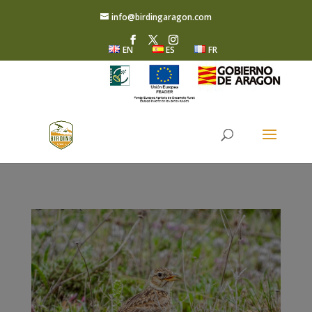
info@birdingaragon.com
EN
ES
FR