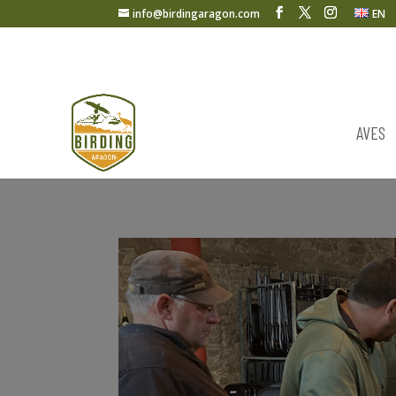
info@birdingaragon.com
EN
AVES