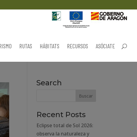
RISMO
RUTAS
HÁBITATS
RECURSOS
ASÓCIATE
Search
Recent Posts
Eclipse total de Sol 2026:
observa la naturaleza y