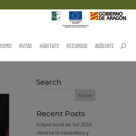
RISMO
RUTAS
HÁBITATS
RECURSOS
ASÓCIATE
Search
Recent Posts
Eclipse total de Sol 2026:
observa la naturaleza y