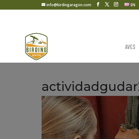
info@birdingaragon.com
EN
AVES
actividadgudar