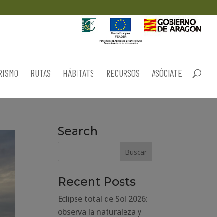
RISMO
RUTAS
HÁBITATS
RECURSOS
ASÓCIATE
Search
Recent Posts
Eclipse total de Sol 2026:
observa la naturaleza y