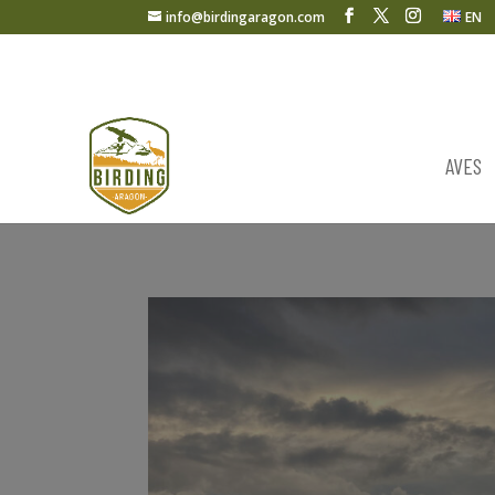
info@birdingaragon.com
EN
AVES