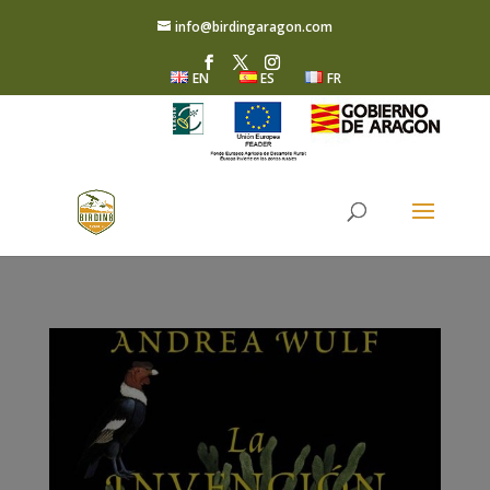
info@birdingaragon.com
EN
ES
FR