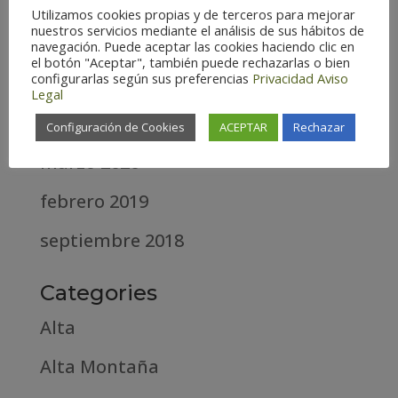
marzo 2021
Utilizamos cookies propias y de terceros para mejorar
nuestros servicios mediante el análisis de sus hábitos de
febrero 2021
navegación. Puede aceptar las cookies haciendo clic en
el botón "Aceptar", también puede rechazarlas o bien
configurarlas según sus preferencias
Privacidad
Aviso
diciembre 2020
Legal
abril 2020
Configuración de Cookies
ACEPTAR
Rechazar
marzo 2020
febrero 2019
septiembre 2018
Categories
Alta
Alta Montaña