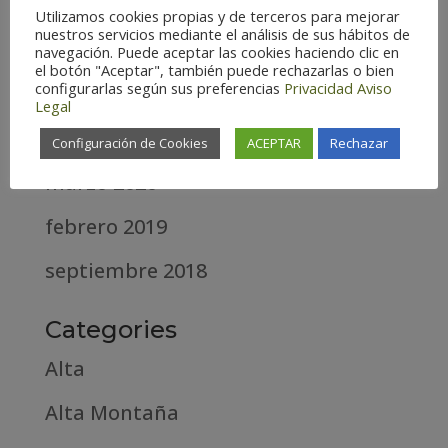
marzo 2021
Utilizamos cookies propias y de terceros para mejorar
nuestros servicios mediante el análisis de sus hábitos de
febrero 2021
navegación. Puede aceptar las cookies haciendo clic en
el botón "Aceptar", también puede rechazarlas o bien
configurarlas según sus preferencias
Privacidad
Aviso
diciembre 2020
Legal
abril 2020
Configuración de Cookies
ACEPTAR
Rechazar
marzo 2020
febrero 2019
septiembre 2018
Categories
Alta
Alta Montaña