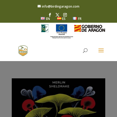
info@birdingaragon.com
EN
ES
FR