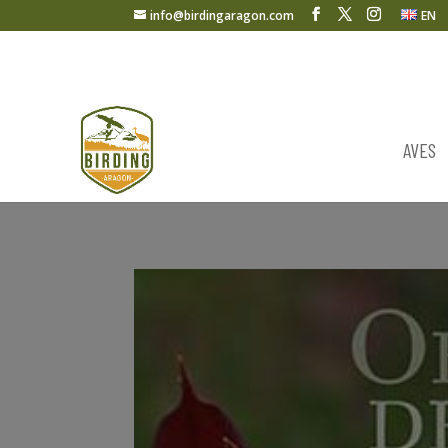
info@birdingaragon.com
EN
AVES