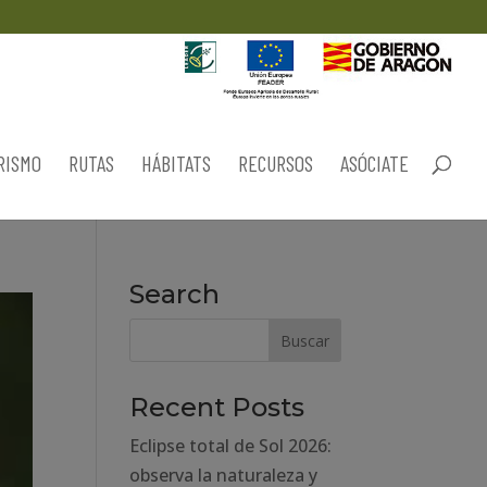
RISMO
RUTAS
HÁBITATS
RECURSOS
ASÓCIATE
Search
Recent Posts
Eclipse total de Sol 2026:
observa la naturaleza y