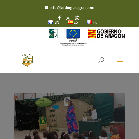
info@birdingaragon.com
EN
ES
FR