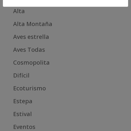
Alta
Alta Montaña
Aves estrella
Aves Todas
Cosmopolita
Difícil
Ecoturismo
Estepa
Estival
Eventos