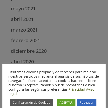
mayo 2021
abril 2021
marzo 2021
febrero 2021
diciembre 2020
abril 2020
marzo 2020
Utilizamos cookies propias y de terceros para mejorar
nuestros servicios mediante el análisis de sus hábitos de
navegación. Puede aceptar las cookies haciendo clic en
febrero 2019
el botón "Aceptar", también puede rechazarlas o bien
configurarlas según sus preferencias
Privacidad
Aviso
septiembre 2018
Legal
Configuración de Cookies
ACEPTAR
Rechazar
Categories