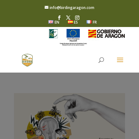
info@birdingaragon.com
EN
ES
FR