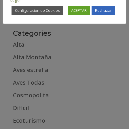
febrero 2019
Configuración de Cookies
ACEPTAR
Rechazar
septiembre 2018
Categories
Alta
Alta Montaña
Aves estrella
Aves Todas
Cosmopolita
Difícil
Ecoturismo