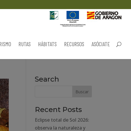
RISMO
RUTAS
HÁBITATS
RECURSOS
ASÓCIATE
Search
Recent Posts
Eclipse total de Sol 2026:
observa la naturaleza y