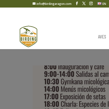
info@birdingaragon.com
EN
AVES