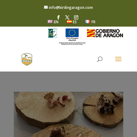
info@birdingaragon.com
EN
ES
FR