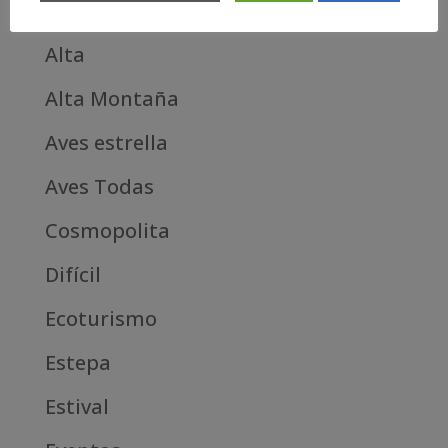
Categories
Alta
Alta Montaña
Aves estrella
Aves Todas
Cosmopolita
Difícil
Ecoturismo
Estepa
Estival