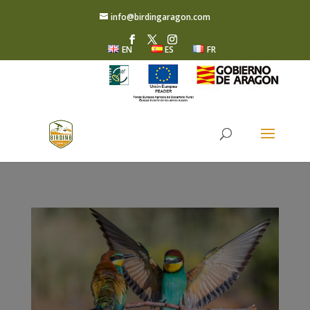
info@birdingaragon.com
EN
ES
FR