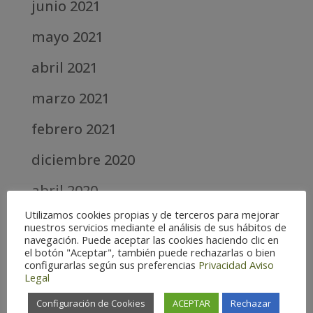
junio 2021
mayo 2021
abril 2021
marzo 2021
febrero 2021
diciembre 2020
abril 2020
Utilizamos cookies propias y de terceros para mejorar
marzo 2020
nuestros servicios mediante el análisis de sus hábitos de
navegación. Puede aceptar las cookies haciendo clic en
febrero 2019
el botón "Aceptar", también puede rechazarlas o bien
configurarlas según sus preferencias
Privacidad
Aviso
Legal
septiembre 2018
Configuración de Cookies
ACEPTAR
Rechazar