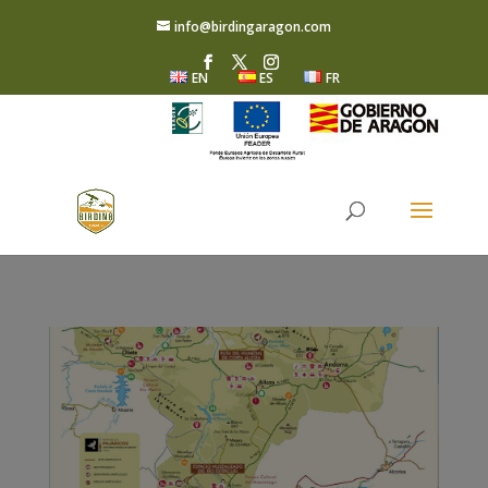
info@birdingaragon.com
EN
ES
FR