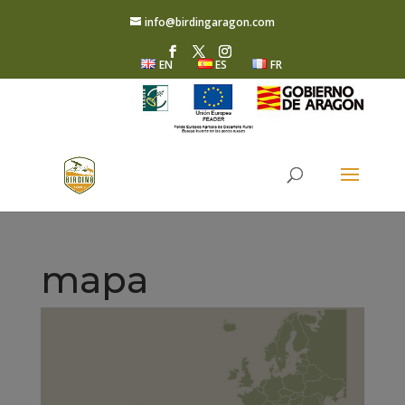
info@birdingaragon.com
EN
ES
FR
mapa