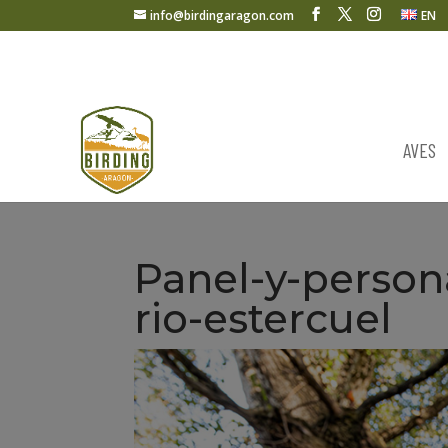
info@birdingaragon.com
EN
AVES
Panel-y-person
rio-estercuel