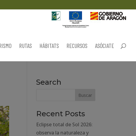
RISMO
RUTAS
HÁBITATS
RECURSOS
ASÓCIATE
Search
Recent Posts
Eclipse total de Sol 2026:
observa la naturaleza y