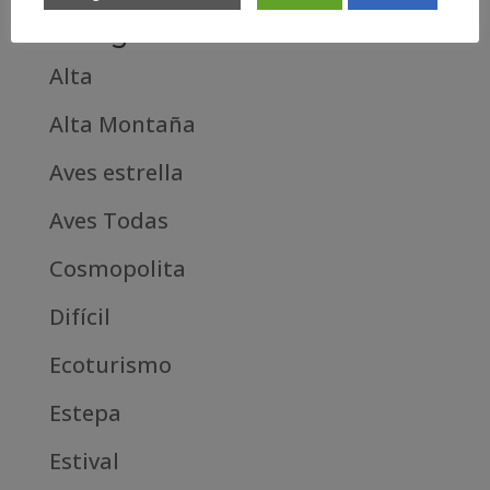
Categories
Alta
Alta Montaña
Aves estrella
Aves Todas
Cosmopolita
Difícil
Ecoturismo
Estepa
Estival