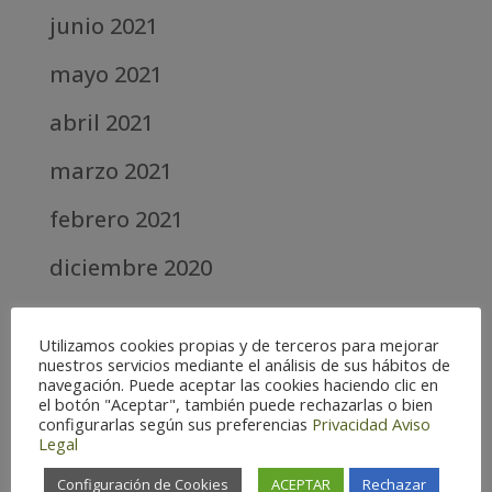
junio 2021
mayo 2021
abril 2021
marzo 2021
febrero 2021
diciembre 2020
abril 2020
Utilizamos cookies propias y de terceros para mejorar
marzo 2020
nuestros servicios mediante el análisis de sus hábitos de
navegación. Puede aceptar las cookies haciendo clic en
el botón "Aceptar", también puede rechazarlas o bien
febrero 2019
configurarlas según sus preferencias
Privacidad
Aviso
Legal
septiembre 2018
Configuración de Cookies
ACEPTAR
Rechazar