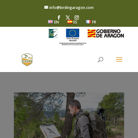
info@birdingaragon.com
EN
ES
FR