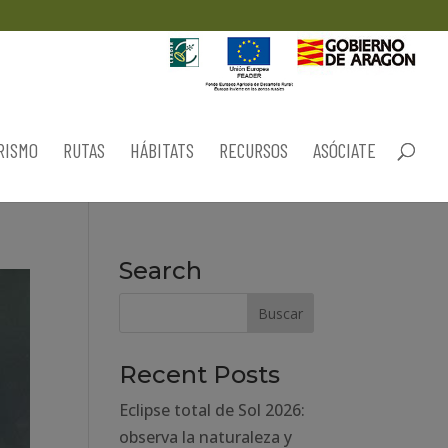
RISMO
RUTAS
HÁBITATS
RECURSOS
ASÓCIATE
Search
Recent Posts
Eclipse total de Sol 2026:
observa la naturaleza y