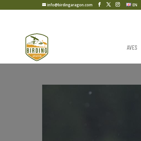
info@birdingaragon.com
EN
AVES