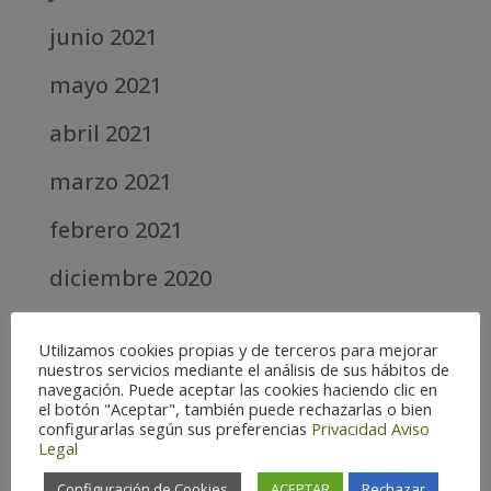
junio 2021
mayo 2021
abril 2021
marzo 2021
febrero 2021
diciembre 2020
abril 2020
Utilizamos cookies propias y de terceros para mejorar
nuestros servicios mediante el análisis de sus hábitos de
marzo 2020
navegación. Puede aceptar las cookies haciendo clic en
el botón "Aceptar", también puede rechazarlas o bien
febrero 2019
configurarlas según sus preferencias
Privacidad
Aviso
Legal
septiembre 2018
Configuración de Cookies
ACEPTAR
Rechazar