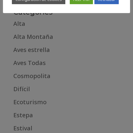
Categories
Alta
Alta Montaña
Aves estrella
Aves Todas
Cosmopolita
Difícil
Ecoturismo
Estepa
Estival