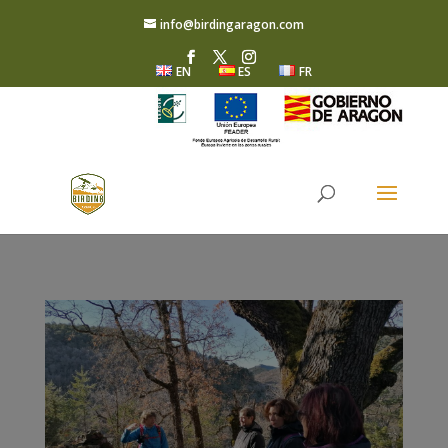
info@birdingaragon.com
EN
ES
FR