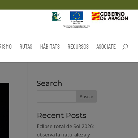
RISMO
RUTAS
HÁBITATS
RECURSOS
ASÓCIATE
Search
Recent Posts
Eclipse total de Sol 2026:
observa la naturaleza y