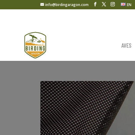
info@birdingaragon.com
EN
AVES