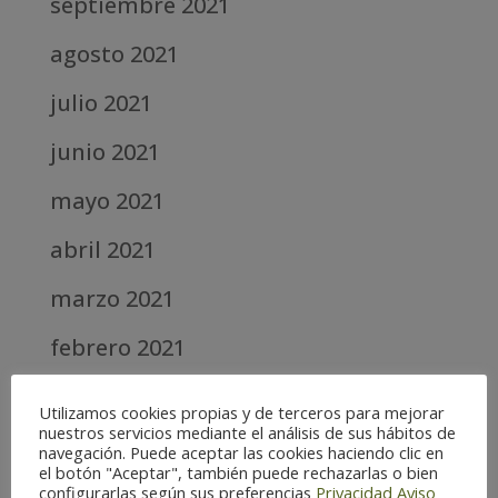
septiembre 2021
agosto 2021
julio 2021
junio 2021
mayo 2021
abril 2021
marzo 2021
febrero 2021
diciembre 2020
Utilizamos cookies propias y de terceros para mejorar
nuestros servicios mediante el análisis de sus hábitos de
abril 2020
navegación. Puede aceptar las cookies haciendo clic en
el botón "Aceptar", también puede rechazarlas o bien
marzo 2020
configurarlas según sus preferencias
Privacidad
Aviso