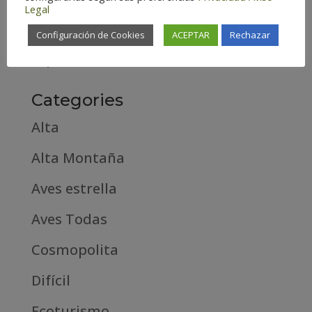
Legal
febrero 2019
Configuración de Cookies
ACEPTAR
Rechazar
septiembre 2018
Categories
Alta
Alta Montaña
Aves estrella
Aves Todas
Cosmopolita
Difícil
Ecoturismo