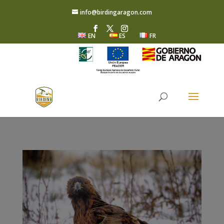
info@birdingaragon.com
EN
ES
FR