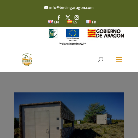
info@birdingaragon.com
EN
ES
FR