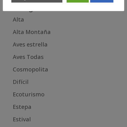
Categories
Alta
Alta Montaña
Aves estrella
Aves Todas
Cosmopolita
Difícil
Ecoturismo
Estepa
Estival