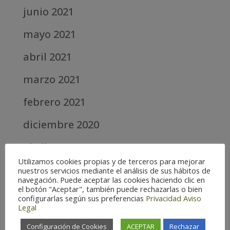
junio 2021
mayo 2021
abril 2021
marzo 2021
febrero 2021
diciembre 2020
abril 2020
Utilizamos cookies propias y de terceros para mejorar
marzo 2020
nuestros servicios mediante el análisis de sus hábitos de
navegación. Puede aceptar las cookies haciendo clic en
el botón "Aceptar", también puede rechazarlas o bien
febrero 2019
configurarlas según sus preferencias
Privacidad
Aviso
Legal
septiembre 2018
Configuración de Cookies
ACEPTAR
Rechazar