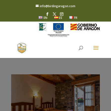
info@birdingaragon.com
EN
ES
FR