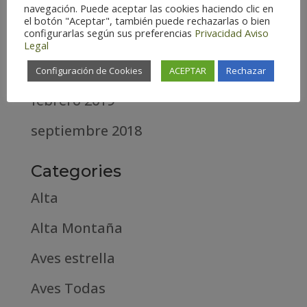
diciembre 2020
navegación. Puede aceptar las cookies haciendo clic en
el botón "Aceptar", también puede rechazarlas o bien
configurarlas según sus preferencias
Privacidad
Aviso
abril 2020
Legal
marzo 2020
Configuración de Cookies
ACEPTAR
Rechazar
febrero 2019
septiembre 2018
Categories
Alta
Alta Montaña
Aves estrella
Aves Todas