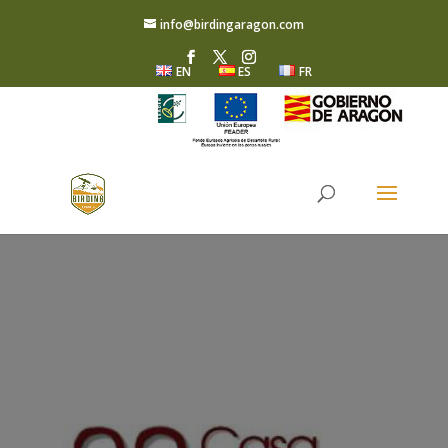
info@birdingaragon.com
EN
ES
FR