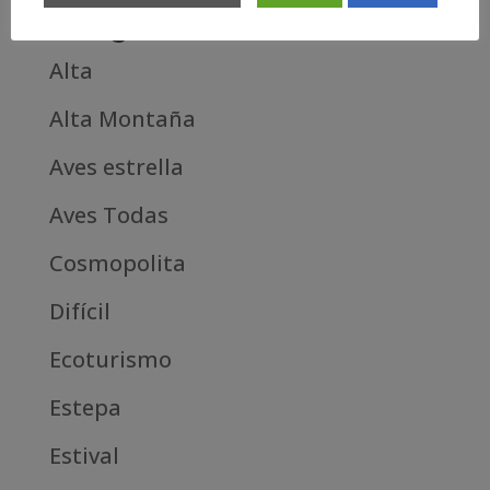
Categories
Alta
Alta Montaña
Aves estrella
Aves Todas
Cosmopolita
Difícil
Ecoturismo
Estepa
Estival