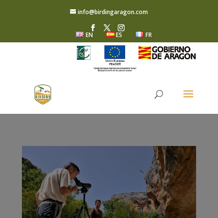
info@birdingaragon.com
EN
ES
FR