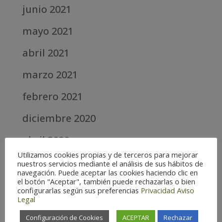
junio 2021
mayo 2021
abril 2021
marzo 2021
febrero 2021
diciembre 2020
abril 2020
Utilizamos cookies propias y de terceros para mejorar
marzo 2020
nuestros servicios mediante el análisis de sus hábitos de
navegación. Puede aceptar las cookies haciendo clic en
el botón "Aceptar", también puede rechazarlas o bien
febrero 2019
configurarlas según sus preferencias
Privacidad
Aviso
Legal
septiembre 2018
Configuración de Cookies
ACEPTAR
Rechazar