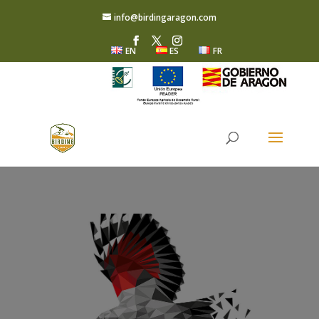
info@birdingaragon.com
EN
ES
FR