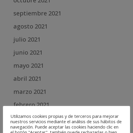
octubre 2021
septiembre 2021
agosto 2021
julio 2021
junio 2021
mayo 2021
abril 2021
marzo 2021
febrero 2021
Utilizamos cookies propias y de terceros para mejorar
diciembre 2020
nuestros servicios mediante el análisis de sus hábitos de
navegación. Puede aceptar las cookies haciendo clic en
abril 2020
el botón "Aceptar", también puede rechazarlas o bien