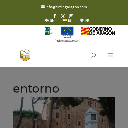
info@birdingaragon.com
EN
ES
FR
entorno