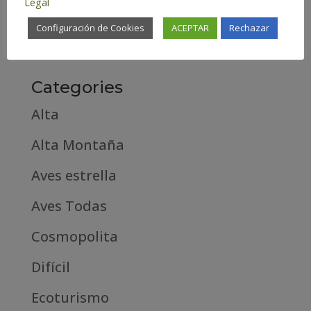
Legal
febrero 2019
Configuración de Cookies
ACEPTAR
Rechazar
septiembre 2018
Categories
Alta
Alta Montaña
Aves estrella
Aves Todas
Cosmopolita
Difícil
Ecoturismo