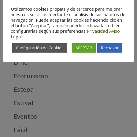
Alta Montaña
Utilizamos cookies propias y de terceros para mejorar
nuestros servicios mediante el análisis de sus hábitos de
navegación. Puede aceptar las cookies haciendo clic en
Aves estrella
el botón "Aceptar", también puede rechazarlas o bien
configurarlas según sus preferencias
Privacidad
Aviso
Aves Todas
Legal
Cosmopolita
Configuración de Cookies
ACEPTAR
Rechazar
Difícil
Ecoturismo
Estepa
Estival
Eventos
Fácil