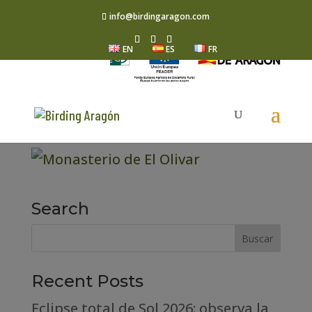
info@birdingaragon.com
EN
ES
FR
Search
Recent Posts
Eclipse total de Sol 2026: observa la