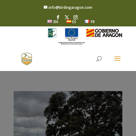
info@birdingaragon.com
EN
ES
FR