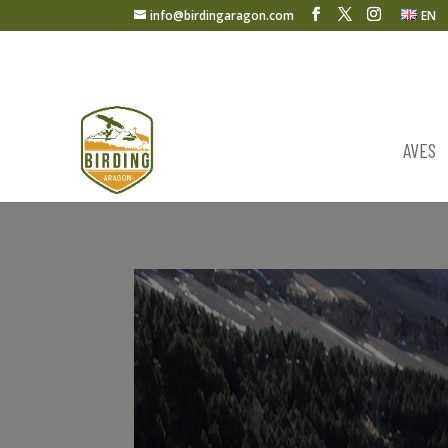
info@birdingaragon.com
EN
AVES