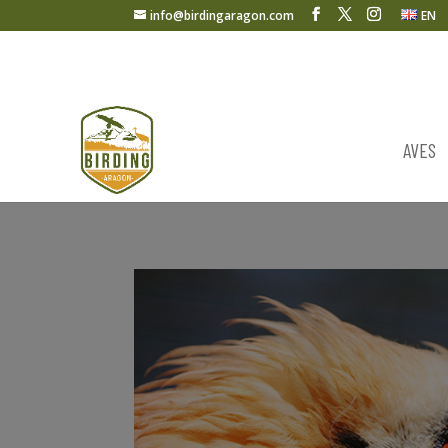
info@birdingaragon.com
EN
AVES