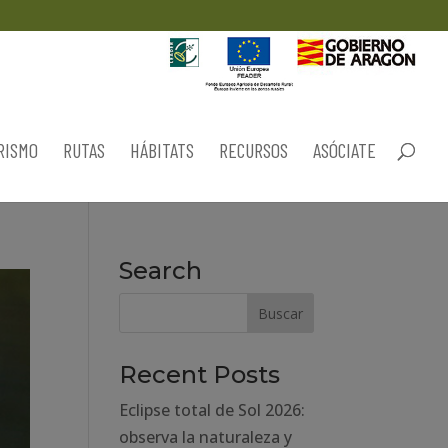
RISMO
RUTAS
HÁBITATS
RECURSOS
ASÓCIATE
Search
Recent Posts
Eclipse total de Sol 2026:
observa la naturaleza y