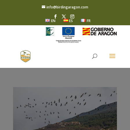
info@birdingaragon.com
EN
ES
FR