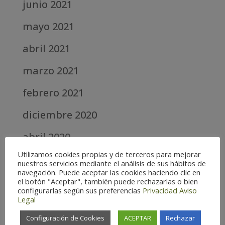
junio 2021
mayo 2021
abril 2021
marzo 2021
febrero 2021
diciembre 2020
abril 2020
Utilizamos cookies propias y de terceros para mejorar
marzo 2020
nuestros servicios mediante el análisis de sus hábitos de
navegación. Puede aceptar las cookies haciendo clic en
febrero 2019
el botón "Aceptar", también puede rechazarlas o bien
configurarlas según sus preferencias
Privacidad
Aviso
Legal
septiembre 2018
Configuración de Cookies
ACEPTAR
Rechazar