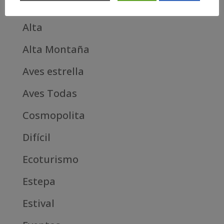
Categories
Alta
Alta Montaña
Aves estrella
Aves Todas
Cosmopolita
Difícil
Ecoturismo
Estepa
Estival