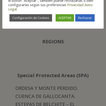
el botón "Aceptar", también puede rechazarlas o bien
configurarlas según sus preferencias
Privacidad
Aviso
PROVINCES
Legal
Configuración de Cookies
ACEPTAR
Rechazar
Huesca. Zaragoza. Teruel
REGIONS
Special Protected Areas (SPA)
ORDESA Y MONTE PERDIDO.
CUENCA DE GALLOCANTA.
ESTEPAS DE BELCHITE – EL