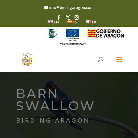
info@birdingaragon.com
EN
ES
FR
BARN
SWALLOW
BIRDING ARAGÓN