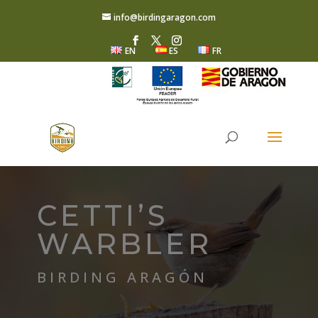
info@birdingaragon.com
EN
ES
FR
CETTI’S
WARBLER
BIRDING ARAGÓN