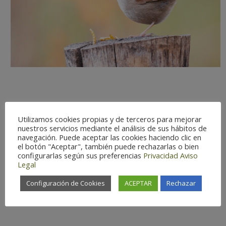
Observation difficulty:
Easy
Utilizamos cookies propias y de terceros para mejorar
Status:
Resident
nuestros servicios mediante el análisis de sus hábitos de
navegación. Puede aceptar las cookies haciendo clic en
Optimal Season:
Dec-Jan
el botón "Aceptar", también puede rechazarlas o bien
Conservation Status:
Protected
configurarlas según sus preferencias
Privacidad
Aviso
Legal
species
Há
bitat:
Riverbanks
Configuración de Cookies
ACEPTAR
Rechazar