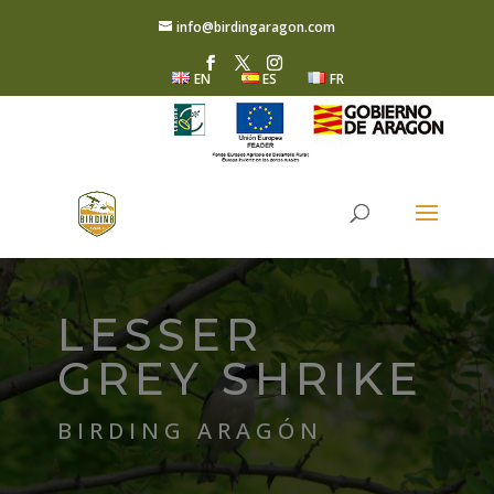
info@birdingaragon.com
EN
ES
FR
LESSER
GREY SHRIKE
BIRDING ARAGÓN