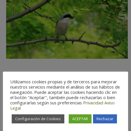
Utilizamos cookies propias y de terceros para mejorar
Observation difficulty:
Hard
nuestros servicios mediante el análisis de sus hábitos de
navegación. Puede aceptar las cookies haciendo clic en
Status:
Summer
el botón "Aceptar", también puede rechazarlas o bien
Optimal Season:
Mar-Aug
configurarlas según sus preferencias
Privacidad
Aviso
Legal
Conservation Status:
In danger of
extinction
Configuración de Cookies
ACEPTAR
Rechazar
Há
bitat:
Steppe