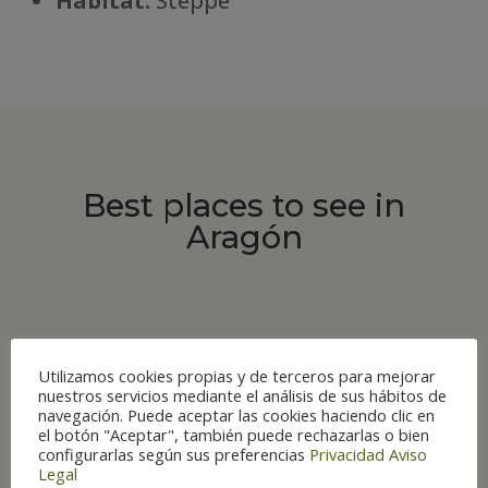
Há
bitat:
Steppe
Best places to see in
Aragón
ROUTES
Utilizamos cookies propias y de terceros para mejorar
nuestros servicios mediante el análisis de sus hábitos de
navegación. Puede aceptar las cookies haciendo clic en
el botón "Aceptar", también puede rechazarlas o bien
configurarlas según sus preferencias
Privacidad
Aviso
Legal