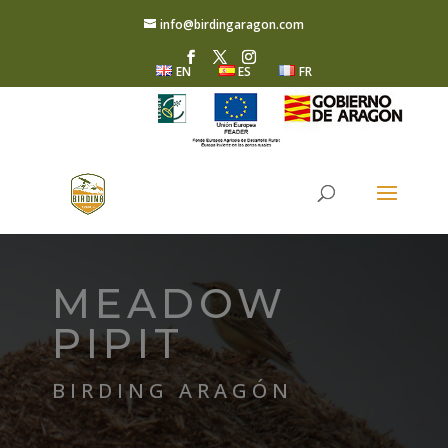
info@birdingaragon.com
EN
ES
FR
MEADOW
PIPIT
BIRDING ARAGÓN