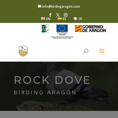
info@birdingaragon.com
EN
ES
FR
ROCK DOVE
BIRDING ARAGÓN