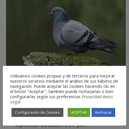
Utilizamos cookies propias y de terceros para mejorar
nuestros servicios mediante el análisis de sus hábitos de
navegación. Puede aceptar las cookies haciendo clic en
el botón "Aceptar", también puede rechazarlas o bien
configurarlas según sus preferencias
Privacidad
Aviso
Legal
Observation difficulty:
Easy
Configuración de Cookies
ACEPTAR
Rechazar
Status:
Resident.
Optimal Season:
Dec-Jan