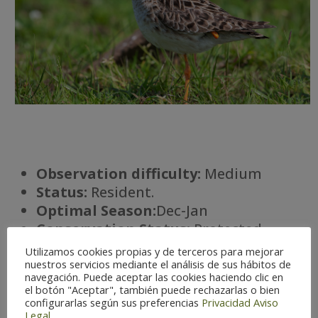
Observation difficulty:
Medium
Status:
Resident.
Optimal Season:
Dec-Jan
Conservation Status:
Protected
species
Utilizamos cookies propias y de terceros para mejorar
Há
bitat:
Wetlands
nuestros servicios mediante el análisis de sus hábitos de
navegación. Puede aceptar las cookies haciendo clic en
el botón "Aceptar", también puede rechazarlas o bien
configurarlas según sus preferencias
Privacidad
Aviso
Legal