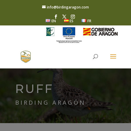
info@birdingaragon.com
EN
ES
FR
RUFF
BIRDING ARAGÓN