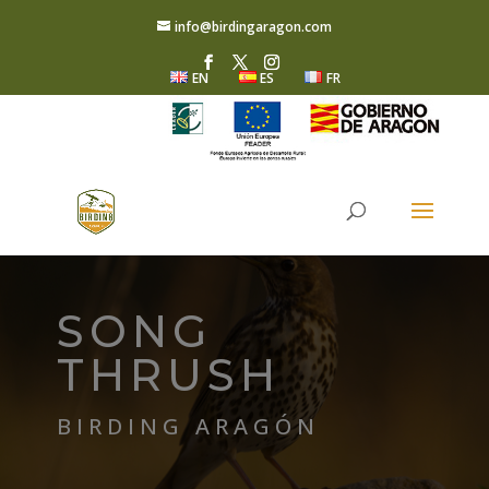
info@birdingaragon.com
EN
ES
FR
SONG
THRUSH
BIRDING ARAGÓN