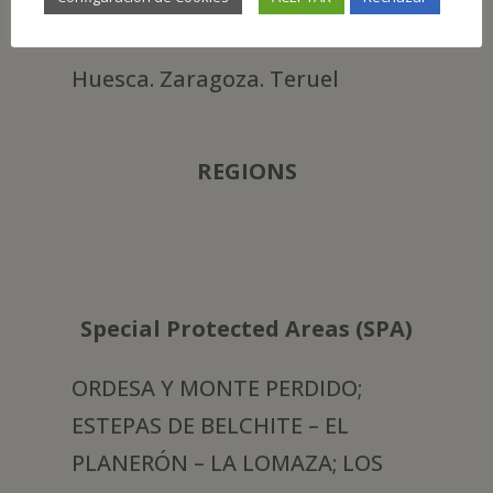
PROVINCES
Huesca. Zaragoza. Teruel
REGIONS
Special Protected Areas (SPA)
ORDESA Y MONTE PERDIDO;
ESTEPAS DE BELCHITE – EL
PLANERÓN – LA LOMAZA; LOS