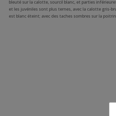
bleuté sur la calotte, sourcil blanc, et parties inférieur
et les juvéniles sont plus ternes, avec la calotte gris-br
est blanc éteint; avec des taches sombres sur la poitrin