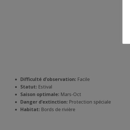
Difficulté d’observation:
Facile
Statut:
Estival
Saison optimale:
Mars-Oct
Danger d’extinction:
Protection spéciale
Habitat
:
Bords de rivière