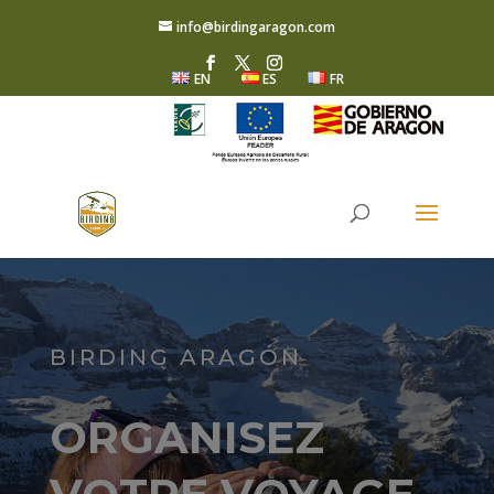
info@birdingaragon.com
EN
ES
FR
BIRDING ARAGÓN
ORGANISEZ