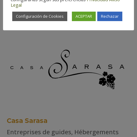
Aragón
Legal
Configuración de Cookies
ACEPTAR
Rechazar
Casa Sarasa
Entreprises de guides
,
Hébergements