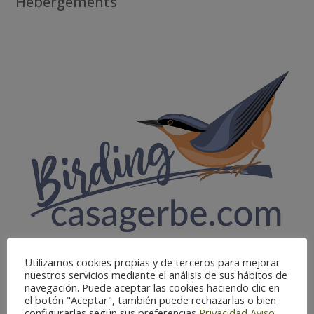
Hébergements
Utilizamos cookies propias y de terceros para mejorar
Casa Gerbe
nuestros servicios mediante el análisis de sus hábitos de
navegación. Puede aceptar las cookies haciendo clic en
Affûts photo
,
Hébergements
,
Picotea
el botón "Aceptar", también puede rechazarlas o bien
configurarlas según sus preferencias
Privacidad
Aviso