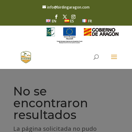
info@birdingaragon.com
EN
ES
FR
No se
encontraron
resultados
La página solicitada no pudo