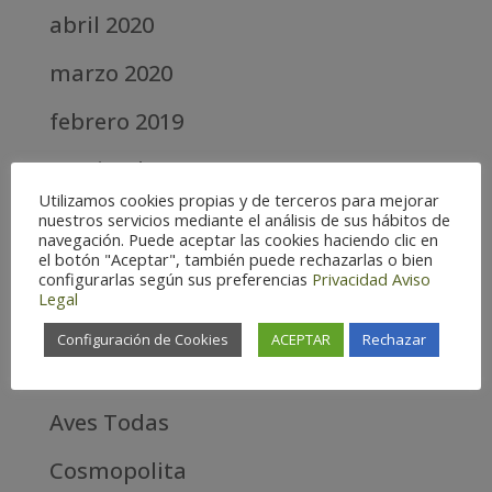
abril 2020
marzo 2020
febrero 2019
septiembre 2018
Utilizamos cookies propias y de terceros para mejorar
nuestros servicios mediante el análisis de sus hábitos de
Categories
navegación. Puede aceptar las cookies haciendo clic en
el botón "Aceptar", también puede rechazarlas o bien
Alta
configurarlas según sus preferencias
Privacidad
Aviso
Legal
Alta Montaña
Configuración de Cookies
ACEPTAR
Rechazar
Aves estrella
Aves Todas
Cosmopolita