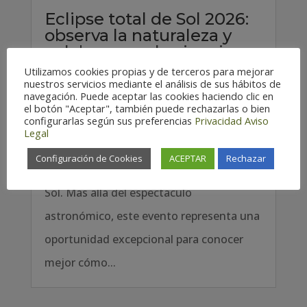
Eclipse total de Sol 2026:
observa la naturaleza y
colabora con la ciencia
5 Ago 2026
Utilizamos cookies propias y de terceros para mejorar
nuestros servicios mediante el análisis de sus hábitos de
navegación. Puede aceptar las cookies haciendo clic en
El próximo 12 de agosto de 2026, el cielo
el botón "Aceptar", también puede rechazarlas o bien
configurarlas según sus preferencias
Privacidad
Aviso
nos regalará uno de los fenómenos
Legal
naturales más extraordinarios que
Configuración de Cookies
ACEPTAR
Rechazar
podemos contemplar: un eclipse total de
Sol. Más allá del espectáculo
astronómico, este evento representa una
oportunidad excepcional para conocer
mejor cómo...