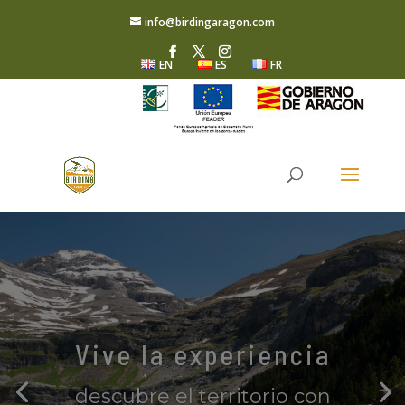
info@birdingaragon.com
EN
ES
FR
Vive la experiencia
descubre el territorio con