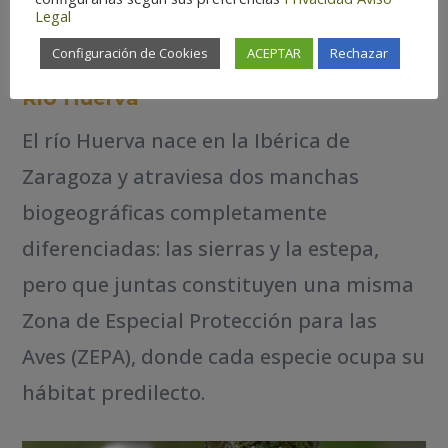
Legal
Configuración de Cookies
ACEPTAR
Rechazar
Río Huerva
El río Huerva nace en la Ibérica de
Zaragoza y atraviesa dos manchas
biogeográficas completamente
diferenciadas: las sierras y la estepa,
pero que juntas constituyen una misma
Zona de Especial Protección para las
Aves (ZEPA), donde cada especie ocupa su
hábitat predilecto.