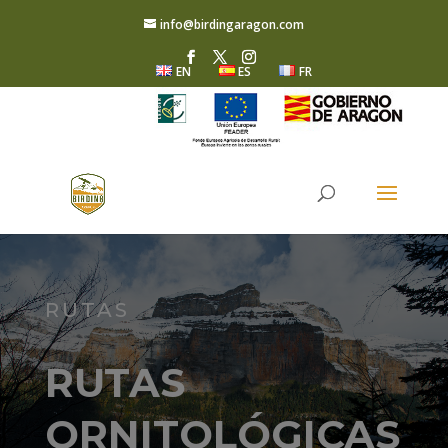
info@birdingaragon.com
EN
ES
FR
RUTAS
RUTAS
ORNITOLÓGICAS