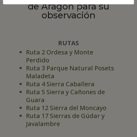
de Aragón para su
observación
RUTAS
Ruta 2 Ordesa y Monte
Perdido
Ruta 3 Parque Natural Posets
Maladeta
Ruta 4 Sierra Caballera
Ruta 5 Sierra y Cañones de
Guara
Ruta 12 Sierra del Moncayo
Ruta 17 Sierras de Gúdar y
Javalambre