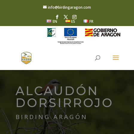
info@birdingaragon.com
EN
ES
FR
ALCAUDÓN
DORSIRROJO
BIRDING ARAGÓN